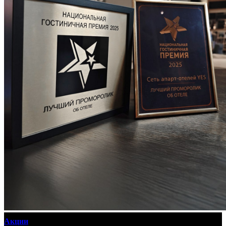
Апарт-отели
Апарт-отели
Москва
Technopark
Botanica
Mitino
Санкт-Петербург
Hoshimina
Marata
Гостям
Гостям
Преимущества
Услуги
Программа лояльности
Подарочные сертификаты
Вопросы и ответы
Блог
Мобильное приложение
Акции