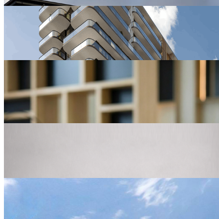
10
февраля
В Баку ведется строительство первого апарт-комплекса YES
28
января
Китай стал лидером по числу зарубежных гостей в апарт-
отелях...
23
января
YES Marata подтвердил статус pet-friendly
15
января
Итоги года YES: рост и достижения