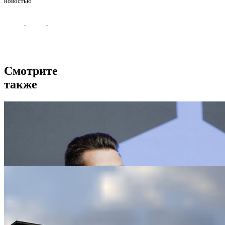
новостью
Смотрите
также
YES делится экспертизой на международном саммите в
Узбекиста...
12
февраля
Хотбот стал рекомендованным поставщиком цифровых
решений апа...