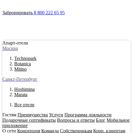
Войти
Апарт-отели
Гостям
Акции
О сети
Инвестировать
Забронировать
8 800 222 65 95
Апарт-отели
Москва
Technopark
Botanica
Mitino
Санкт-Петербург
Hoshimina
Marata
Все отели
Гостям
Преимущества
Услуги
Программа лояльности
Подарочные сертификаты
Вопросы и ответы
Блог
Мобильное
приложение
О сети
Концепция
Команда
Собственникам
Корп. клиентам