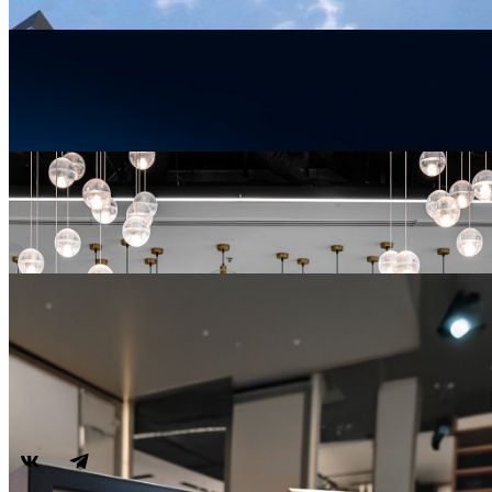
14
января
YES отмечены народной премией 2ГИС
14
января
График работы кафе и ресторанов в Новый год
17
декабря
YES – победитель Национальной гостиничной премии 2025
02
декабря