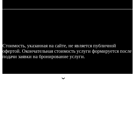
Стоимость, указанная на сайте, не является публичной
офертой. Окончательная стоимость услуги формируется после
подачи заявки на бронирование услуги.
Апарт-отели
Апарт-отели
Москва
Technopark
Botanica
Mitino
Санкт-Петербург
Hoshimina
Marata