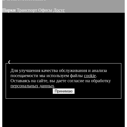
Парки
Транспорт
Офисы
Досуг
Ландшафтный парк
Technopark Plaza
Апартаменты
1 / 4
Для улучшения качества обслуживания и анализа
посещаемости мы используем файлы
cookie
.
Оставаясь на сайте, вы даете согласие на обработку
персональных данных
.
Принимаю