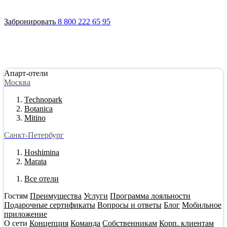
Войти
Апарт-отели
Гостям
Акции
О сети
Инвестировать
Забронировать
8 800 222 65 95
Апарт-отели
Москва
Technopark
Botanica
Mitino
Санкт-Петербург
Hoshimina
Marata
Все отели
Гостям
Преимущества
Услуги
Программа лояльности
Подарочные сертификаты
Вопросы и ответы
Блог
Мобильное
приложение
О сети
Концепция
Команда
Собственникам
Корп. клиентам