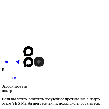
Концепция
Команда
Собственникам
Корп. клиентам
Партнерам
Вакансии
Новости и акции
Контакты
Инвестировать
Ru
En
Забронировать
номер
Если вы хотите оплатить посуточное проживание в апарт-
отеле YE'S Marata при заселении, пожалуйста, обратитесь: