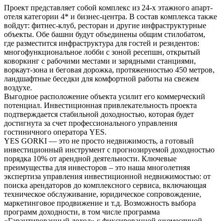
Проект представляет собой комплекс из 24-х этажного апарт-
отеля категории 4* и бизнес-центра. В состав комплекса также
войдут: фитнес-клуб, ресторан и другие инфраструктурные
объекты. Обе башни будут объединены общим стилобатом,
где разместится инфраструктура для гостей и резидентов:
многофункциональное лобби с зоной ресепшн, открытый
коворкинг с рабочими местами и зарядными станциями,
воркаут-зона и беговая дорожка, протяженностью 450 метров,
ландшафтные беседки для комфортной работы на свежем
воздухе.
Выгодное расположение объекта усилит его коммерческий
потенциал. Инвестиционная привлекательность проекта
подтверждается стабильной доходностью, которая будет
достигнута за счет профессионального управления
гостиничного оператора YES.
YES GORKI — это не просто недвижимость, а готовый
инвестиционный инструмент с прогнозируемой доходностью
порядка 10% от арендной деятельности. Ключевые
преимущества для инвесторов – это наша многолетняя
экспертиза управления инвестиционной недвижимостью: от
поиска арендаторов до комплексного сервиса, включающая
техническое обслуживание, юридическое сопровождение,
маркетинговое продвижение и т.д. Возможность выбора
программ доходности, в том числе программа
«Гарантированный доход» с фиксированной ежемесячной