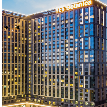
YES Botanica признан «Легендой»
06
марта
Апарт-отели
Апарт-отели
Москва
Technopark
Botanica
Mitino
Санкт-Петербург
Hoshimina
Marata
Гостям
Гостям
Преимущества