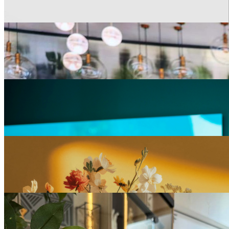
Вечер импровизации в YES Marata
16
мая
Антон Агапов на конференции риэлторов в Казани
14
мая
Апарт-отель YES SEA BREEZE: старт продаж
25
апреля
YES объявил о ребрендинге
22
апреля
Сеть апарт-отелей YES стала членом Российского союза