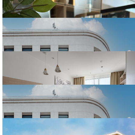
туринду...
15
апреля
YES запускает процесс ребрендинга
14
апреля
YES Marata получил престижную премию 2ГИС
11
апреля
YES на Hotel Business days
18
марта