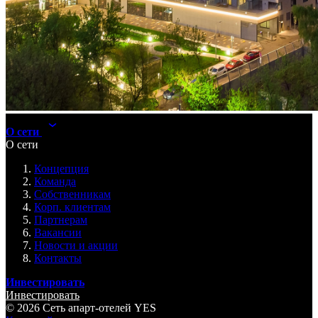
Услуги
Программа лояльности
Подарочные сертификаты
Вопросы и ответы
Блог
Мобильное приложение
Акции
Акции
О сети
О сети
Концепция
Команда
Собственникам
Корп. клиентам
Партнерам
Вакансии
Новости и акции
Контакты
Инвестировать
Инвестировать
© 2026 Cеть апарт-отелей
YES