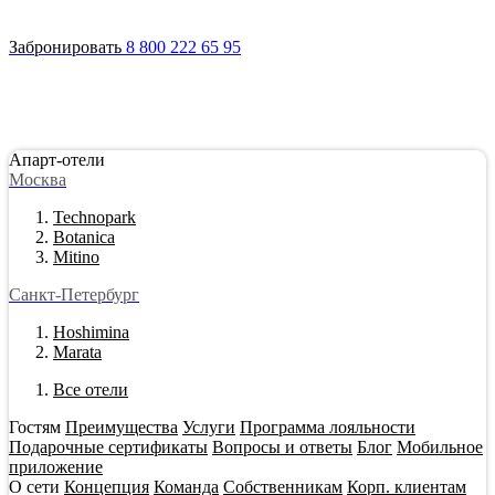
Войти
Апарт-отели
Гостям
Акции
О сети
Инвестировать
Забронировать
8 800 222 65 95
Апарт-отели
Москва
Technopark
Botanica
Mitino
Санкт-Петербург
Hoshimina
Marata
Все отели
Гостям
Преимущества
Услуги
Программа лояльности
Подарочные сертификаты
Вопросы и ответы
Блог
Мобильное
приложение
О сети
Концепция
Команда
Собственникам
Корп. клиентам