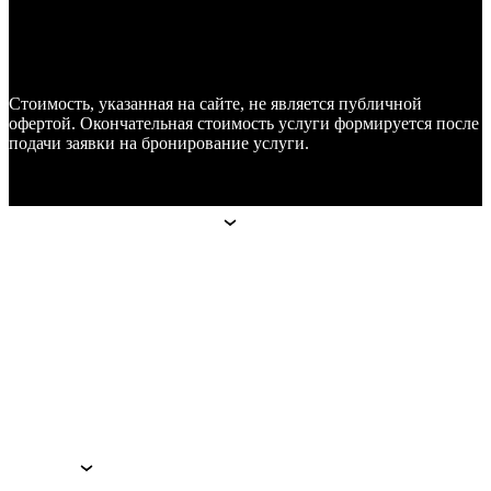
Стоимость, указанная на сайте, не является публичной
офертой. Окончательная стоимость услуги формируется после
подачи заявки на бронирование услуги.
Апарт-отели
Апарт-отели
Москва
Technopark
Botanica
Mitino
Санкт-Петербург
Hoshimina
Marata
Гостям