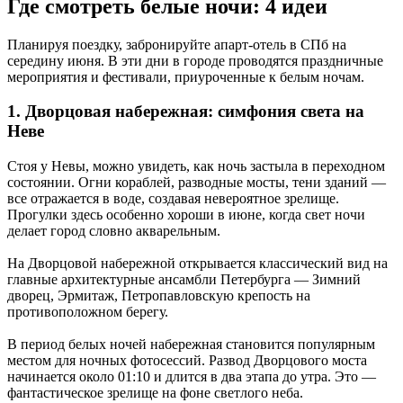
Где смотреть белые ночи: 4 идеи
Планируя поездку, забронируйте апарт-отель в СПб на
середину июня. В эти дни в городе проводятся праздничные
мероприятия и фестивали, приуроченные к белым ночам.
1. Дворцовая набережная: симфония света на
Неве
Стоя у Невы, можно увидеть, как ночь застыла в переходном
состоянии. Огни кораблей, разводные мосты, тени зданий —
все отражается в воде, создавая невероятное зрелище.
Прогулки здесь особенно хороши в июне, когда свет ночи
делает город словно акварельным.
На Дворцовой набережной открывается классический вид на
главные архитектурные ансамбли Петербурга — Зимний
дворец, Эрмитаж, Петропавловскую крепость на
противоположном берегу.
В период белых ночей набережная становится популярным
местом для ночных фотосессий. Развод Дворцового моста
начинается около 01:10 и длится в два этапа до утра. Это —
фантастическое зрелище на фоне светлого неба.