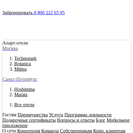
Войти
Апарт-отели
Гостям
Акции
О сети
Инвестировать
Забронировать
8 800 222 65 95
Апарт-отели
Москва
Technopark
Botanica
Mitino
Санкт-Петербург
Hoshimina
Marata
Все отели
Гостям
Преимущества
Услуги
Программа лояльности
Подарочные сертификаты
Вопросы и ответы
Блог
Мобильное
приложение
О сети
Концепция
Команда
Собственникам
Корп. клиентам