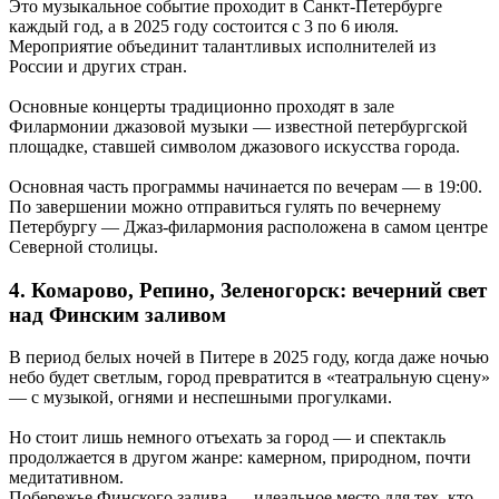
Это музыкальное событие проходит в Санкт-Петербурге
каждый год, а в 2025 году состоится с 3 по 6 июля.
Мероприятие объединит талантливых исполнителей из
России и других стран.
Основные концерты традиционно проходят в зале
Филармонии джазовой музыки — известной петербургской
площадке, ставшей символом джазового искусства города.
Основная часть программы начинается по вечерам — в 19:00.
По завершении можно отправиться гулять по вечернему
Петербургу — Джаз-филармония расположена в самом центре
Северной столицы.
4. Комарово, Репино, Зеленогорск: вечерний свет
над Финским заливом
В период белых ночей в Питере в 2025 году, когда даже ночью
небо будет светлым, город превратится в «театральную сцену»
— с музыкой, огнями и неспешными прогулками.
Но стоит лишь немного отъехать за город — и спектакль
продолжается в другом жанре: камерном, природном, почти
медитативном.
Побережье Финского залива — идеальное место для тех, кто