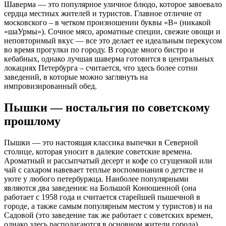
Шаверма — это популярное уличное блюдо, которое завоевало
сердца местных жителей и туристов. Главное отличие от
московского – в четком произношении буквы «В» (никакой
«шаУрмы»). Сочное мясо, ароматные специи, свежие овощи и
неповторимый вкус — все это делает ее идеальным перекусом
во время прогулки по городу. В городе много бистро и
кебабных, однако лучшая шаверма готовится в центральных
локациях Петербурга – считается, что здесь более сотни
заведений, в которые можно заглянуть на
импровизированный обед.
Пышки — ностальгия по советскому
прошлому
Пышки — это настоящая классика выпечки в Северной
столице, которая уносит в далекие советские времена.
Ароматный и рассыпчатый десерт и кофе со сгущенкой или
чай с сахаром навевает теплые воспоминания о детстве и
уюте у любого петербуржца. Наиболее популярными
являются два заведения: на Большой Конюшенной (она
работает с 1958 года и считается старейшей пышечной в
городе, а также самым популярным местом у туристов) и на
Садовой (это заведение так же работает с советских времен,
однако здесь располагаются в основном жители города).