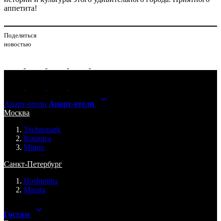
аппетита!
Поделиться
новостью
Апарт-отели
Апарт-отели
Москва
Technopark
Botanica
Mitino
Санкт-Петербург
Hoshimina
Marata
Гостям