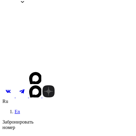
О сети
О сети
Концепция
Команда
Собственникам
Корп. клиентам
Партнерам
Вакансии
Новости и акции
Контакты
Инвестировать
Ru
En
Забронировать
номер