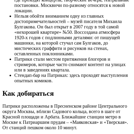
постановки. Москвичи по-разному относятся к новой
локации.
Нельзя обойти вниманием одну из главных
достопримечательностей – музей писателя Михаила
Булгакова. Он был открыт в 2007 году в той самой
«нехорошей квартире» №50. Воссоздана атмосфера
1920-х годов с подлинными деталями: от пишущей
машинки, на которой стучал сам Булгаков, до
мистических граффити и рисунков на стенах,
оставленных поклонниками.
Патрики стали местом притяжения блогеров и
стримеров, которые часто снимают контент на улицах
или в заведениях квартала.
Стендап-бар на Патриках: здесь проходят выступления
опытных комиков.
Как добираться
Патрики расположены в Пресненском районе Центрального
округа Москвы, вблизи Садового кольца, всего в шаге от
Красной площади и Арбата. Ближайшие станции метро в
Москве к Патриаршим прудам – «Маяковская» и «Тверская».
От станций пешком около 10 минут.