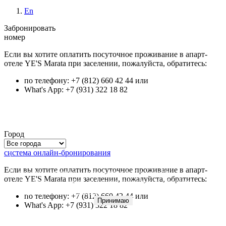
En
Забронировать
номер
Если вы хотите оплатить посуточное проживание в апарт-
отеле YE'S Marata при заселении, пожалуйста, обратитесь:
по телефону: +7 (812) 660 42 44 или
What's App: +7 (931) 322 18 82
Город
система онлайн-бронирования
Для улучшения качества обслуживания и анализа
Если вы хотите оплатить посуточное проживание в апарт-
посещаемости мы используем файлы
cookie
.
отеле YE'S Marata при заселении, пожалуйста, обратитесь:
Оставаясь на сайте, вы даете согласие на обработку
персональных данных
.
по телефону: +7 (812) 660 42 44 или
Принимаю
What's App: +7 (931) 322 18 82