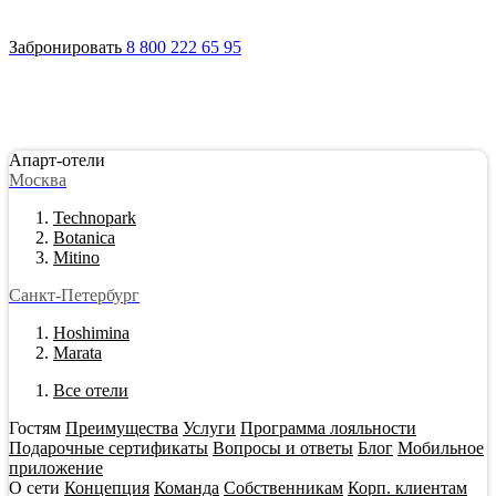
Войти
Апарт-отели
Гостям
Акции
О сети
Инвестировать
Забронировать
8 800 222 65 95
Апарт-отели
Москва
Technopark
Botanica
Mitino
Санкт-Петербург
Hoshimina
Marata
Все отели
Гостям
Преимущества
Услуги
Программа лояльности
Подарочные сертификаты
Вопросы и ответы
Блог
Мобильное
приложение
О сети
Концепция
Команда
Собственникам
Корп. клиентам