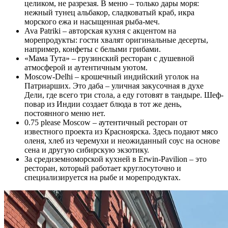
целиком, не разрезая. В меню – только дары моря:
нежный тунец альбакор, сладковатый краб, икра
морского ежа и насыщенная рыба-меч.
Ava Patriki – авторская кухня с акцентом на
морепродукты: гости хвалят оригинальные десерты,
например, конфеты с белыми грибами.
«Мама Тута» – грузинский ресторан с душевной
атмосферой и аутентичным уютом.
Moscow-Delhi – крошечный индийский уголок на
Патриарших. Это даба – уличная закусочная в духе
Дели, где всего три стола, а еду готовят в тандыре. Шеф-
повар из Индии создает блюда в тот же день,
постоянного меню нет.
0.75 please Moscow – аутентичный ресторан от
известного проекта из Красноярска. Здесь подают мясо
оленя, хлеб из черемухи и неожиданный соус на основе
сена и другую сибирскую экзотику.
За средиземноморской кухней в Erwin-Pavilion – это
ресторан, который работает круглосуточно и
специализируется на рыбе и морепродуктах.