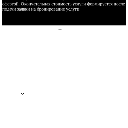
офертой. Окончательная стоимость услуги формируется после
подачи заявки на бронирование услуги.
Апарт-отели
Апарт-отели
Москва
Technopark
Botanica
Mitino
Санкт-Петербург
Hoshimina
Marata
Гостям
Гостям
Преимущества
Услуги
Программа лояльности
Подарочные сертификаты