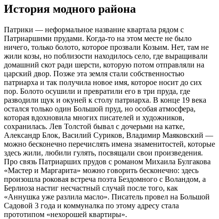
История модного района
Патрики — неформальное название квартала рядом с
Патриаршими прудами. Когда-то на этом месте не было
ничего, только болото, которое прозвали Козьим. Нет, там не
жили козы, но поблизости находилось село, где выращивали
домашний скот ради шерсти, которую потом отправляли на
царский двор. Позже эта земля стали собственностью
патриарха и так получила новое имя, которое носит до сих
пор. Болото осушили и превратили его в три пруда, где
разводили щук и окуней к столу патриарха. В конце 19 века
остался только один Большой пруд, но особая атмосфера,
которая вдохновила многих писателей и художников,
сохранилась. Лев Толстой бывал с дочерьми на катке,
Александр Блок, Василий Суриков, Владимир Маяковский —
можно бесконечно перечислять имена знаменитостей, которые
здесь жили, любили гулять, посвящали свои произведения.
Про связь Патриарших прудов с романом Михаила Булгакова
«Мастер и Маргарита» можно говорить бесконечно: здесь
произошла роковая встреча поэта Бездомного с Воландом, а
Берлиоза настиг несчастный случай после того, как
«Аннушка уже разлила масло». Писатель провел на Большой
Садовой 3 года и коммуналка по этому адресу стала
прототипом «нехорошей квартиры».