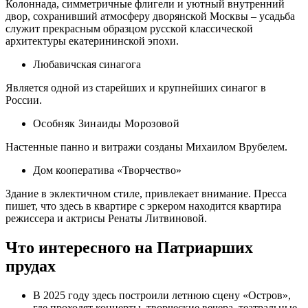
Колоннада, симметричные флигели и уютный внутренний
двор, сохранивший атмосферу дворянской Москвы – усадьба
служит прекрасным образцом русской классической
архитектуры екатерининской эпохи.
Любавичская синагога
Является одной из старейших и крупнейших синагог в
России.
Особняк Зинаиды Морозовой
Настенные панно и витражи созданы Михаилом Врубелем.
Дом кооператива «Творчество»
Здание в эклектичном стиле, привлекает внимание. Пресса
пишет, что здесь в квартире с эркером находится квартира
режиссера и актрисы Ренаты Литвиновой.
Что интересного на Патриарших
прудах
В 2025 году здесь построили летнюю сцену «Остров»,
где проходят концерты, творческие вечера, театральные