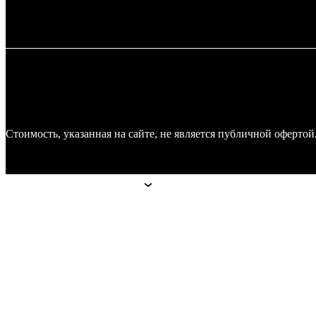
Стоимость, указанная на сайте, не является публичной оферто
Апарт-отели
Апарт-отели
Москва
Technopark
Botanica
Mitino
Санкт-Петербург
Hoshimina
Marata