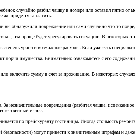
бенок случайно разбил чашку в номере или оставил пятно от мо
се же придется заплатить.
ли вы обнаружили повреждение или сами случайно что-то повред
онал, тем проще будет урегулировать ситуацию. В некоторых о
ь степень урона и возможные расходы. Если уже есть специаль
кт порчи имущества. Внимательно ознакомьтесь с его содержани
 или включить сумму в счет за проживание. В некоторых случа
 За незначительные повреждения (разбитая чашка, испачканное 
 естественный износ.
нивается по прейскуранту гостиницы. Иногда стоимость ремонт
 безопасности) могут привести к значительным штрафам и даже 