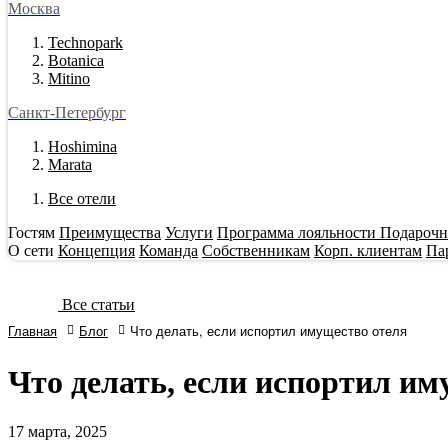
Москва
Technopark
Botanica
Mitino
Санкт-Петербург
Hoshimina
Marata
Все отели
Гостям
Преимущества
Услуги
Программа лояльности
Подарочн
О сети
Концепция
Команда
Собственникам
Корп. клиентам
Па
Все статьи
Главная
Блог
Что делать, если испортил имущество отеля
Что делать, если испортил им
17
марта, 2025