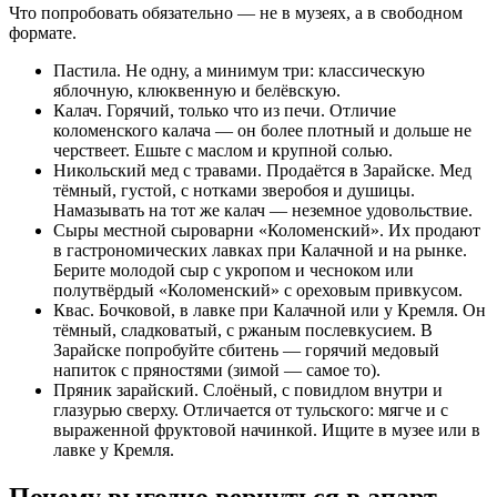
Что попробовать обязательно — не в музеях, а в свободном
формате.
Пастила. Не одну, а минимум три: классическую
яблочную, клюквенную и белёвскую.
Калач. Горячий, только что из печи. Отличие
коломенского калача — он более плотный и дольше не
черствеет. Ешьте с маслом и крупной солью.
Никольский мед с травами. Продаётся в Зарайске. Мед
тёмный, густой, с нотками зверобоя и душицы.
Намазывать на тот же калач — неземное удовольствие.
Сыры местной сыроварни «Коломенский». Их продают
в гастрономических лавках при Калачной и на рынке.
Берите молодой сыр с укропом и чесноком или
полутвёрдый «Коломенский» с ореховым привкусом.
Квас. Бочковой, в лавке при Калачной или у Кремля. Он
тёмный, сладковатый, с ржаным послевкусием. В
Зарайске попробуйте сбитень — горячий медовый
напиток с пряностями (зимой — самое то).
Пряник зарайский. Слоёный, с повидлом внутри и
глазурью сверху. Отличается от тульского: мягче и с
выраженной фруктовой начинкой. Ищите в музее или в
лавке у Кремля.
Почему выгодно вернуться в апарт-