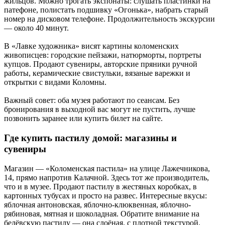
жильцов. Можно трогать экспонаты: слушать пластинки на
патефоне, полистать подшивку «Огонька», набрать старый
номер на дисковом телефоне. Продолжительность экскурсии
— около 40 минут.
В «Лавке художника» висят картины коломенских
живописцев: городские пейзажи, натюрморты, портреты
купцов. Продают сувениры, авторские пряники ручной
работы, керамические свистульки, вязаные варежки и
открытки с видами Коломны.
Важный совет: оба музея работают по сеансам. Без
бронирования в выходной вас могут не пустить, лучше
позвонить заранее или купить билет на сайте.
Где купить пастилу домой: магазины и
сувениры
Магазин — «Коломенская пастила» на улице Лажечникова,
14, прямо напротив Калачной. Здесь тот же производитель,
что и в музее. Продают пастилу в жестяных коробках, в
картонных тубусах и просто на развес. Интересные вкусы:
яблочная антоновская, яблочно-клюквенная, яблочно-
рябиновая, мятная и шоколадная. Обратите внимание на
белёвскую пастилу — она слоёная, с плотной текстурой.