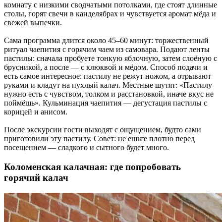
комнату с низкими сводчатыми потолками, где стоят длинные
столы, горят свечи в канделябрах и чувствуется аромат мёда и
свежей выпечки.
Сама программа длится около 45–60 минут: торжественный
ритуал чаепития с горячим чаем из самовара. Подают ленты
пастилы: сначала пробуете тонкую яблочную, затем слоёную с
брусникой, а после — с клюквой и мёдом. Способ подачи и
есть самое интересное: пастилу не режут ножом, а отрывают
руками и кладут на пухлый калач. Местные шутят: «Пастилу
нужно есть с чувством, толком и расстановкой, иначе вкус не
поймёшь». Кульминация чаепития — дегустация пастилы с
корицей и анисом.
После экскурсии гости выходят с ощущением, будто сами
приготовили эту пастилу. Совет: не ешьте плотно перед
посещением — сладкого и сытного будет много.
Коломенская калачная: где попробовать
горячий калач