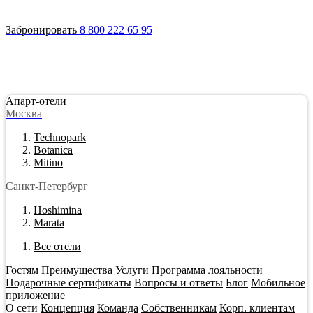
Войти
Апарт-отели
Гостям
Акции
О сети
Инвестировать
Забронировать
8 800 222 65 95
Апарт-отели
Москва
Technopark
Botanica
Mitino
Санкт-Петербург
Hoshimina
Marata
Все отели
Гостям
Преимущества
Услуги
Программа лояльности
Подарочные сертификаты
Вопросы и ответы
Блог
Мобильное
приложение
О сети
Концепция
Команда
Собственникам
Корп. клиентам