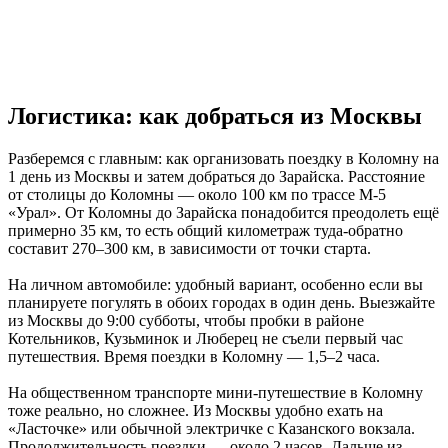
Логистика: как добраться из Москвы
Разберемся с главным: как организовать поездку в Коломну на
1 день из Москвы и затем добраться до Зарайска. Расстояние
от столицы до Коломны — около 100 км по трассе М-5
«Урал». От Коломны до Зарайска понадобится преодолеть ещё
примерно 35 км, то есть общий километраж туда-обратно
составит 270–300 км, в зависимости от точки старта.
На личном автомобиле: удобный вариант, особенно если вы
планируете погулять в обоих городах в один день. Выезжайте
из Москвы до 9:00 субботы, чтобы пробки в районе
Котельников, Кузьминок и Люберец не съели первый час
путешествия. Время поездки в Коломну — 1,5–2 часа.
На общественном транспорте мини-путешествие в Коломну
тоже реально, но сложнее. Из Москвы удобно ехать на
«Ласточке» или обычной электричке с Казанского вокзала.
Продолжительность поездки — около 2 часов. Дальше из