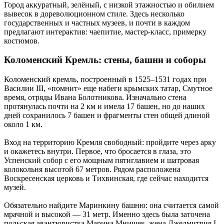
Город аккуратный, зелёный, с низкой этажностью и обилием
вывесок в дореволюционном стиле. Здесь несколько
государственных и частных музеев, и почти в каждом
предлагают интерактив: чаепитие, мастер-класс, примерку
костюмов.
Коломенский Кремль: стены, башни и соборы
Коломенский кремль, построенный в 1525–1531 годах при
Василии III, «помнит» еще набеги крымских татар, Смутное
время, отряды Ивана Болотникова. Изначально стена
протянулась почти на 2 км и имела 17 башен, но до наших
дней сохранилось 7 башен и фрагменты стен общей длиной
около 1 км.
Вход на территорию Кремля свободный: пройдите через арку
и окажетесь внутри. Первое, что бросается в глаза, это
Успенский собор с его мощным пятиглавием и шатровая
колокольня высотой 67 метров. Рядом расположена
Воскресенская церковь и Тихвинская, где сейчас находится
музей.
Обязательно найдите Маринкину башню: она считается самой
мрачной и высокой — 31 метр. Именно здесь была заточена
польская авантюристка Марина Мнишек, жена Лжедмитрия I