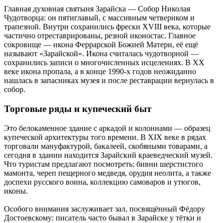
Главная духовная святыня Зарайска — Собор Николая
Чудотворца: он пятиглавый, с массивным четвериком и
трапезной. Внутри сохранились фрески XVIII века, которые
частично отреставрированы, резной иконостас. Главное
сокровище — икона Феррарской Божией Матери, её ещё
называют «Зарайской». Икона считалась чудотворной —
сохранились записи о многочисленных исцелениях. В XX
веке икона пропала, а в конце 1990-х годов неожиданно
нашлась в запасниках музея и после реставрации вернулась в
собор.
Торговые ряды и купеческий быт
Это белокаменное здание с аркадой и колоннами — образец
купеческой архитектуры того времени. В XIX веке в рядах
торговали мануфактурой, бакалеей, скобяными товарами, а
сегодня в здании находится Зарайский краеведческий музей.
Что туристам предлагают посмотреть: бивни шерстистого
мамонта, череп пещерного медведя, орудия неолита, а также
доспехи русского воина, коллекцию самоваров и утюгов,
иконы.
Особого внимания заслуживает зал, посвящённый Фёдору
Достоевскому: писатель часто бывал в Зарайске у тётки и