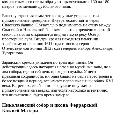
компактным: его стены образуют прямоугольник 130 на 180
метров, это меньше футбольного поля.
Башен у строения семь: четыре круглые угловые и три
прямоугольные проездные. Внутрь можно зайти через
Спасскую башню. Обязательно поднимитесь на стену между
Спасской и Никольской башнями — это разрешено в летний
сезон: с высоты открывается вид на тихую реку Осётр,
просторные луга. Внутри кремля находится памятник
зарайскому ополчению 1611 года и могила героя
Отечественной войны 1812 года генерала-майора Александра
Тугаринова.
Зарайский кремль уникален по трём причинам. Он
действующий: здесь находятся не только музейные залы, но и
два собора, где по сей день проходят службы. У него
идеальная сохранность: ни одна башня не была перестроена в
более поздний период, все имеют первоначальный облик XVI
века. В-третьих, его башни — круглые по углам и
прямоугольные на въездах, выглядят настолько аутентично,
что впечатление, будто время замерло.
Николаевский собор и икона Феррарской
Божией Матери