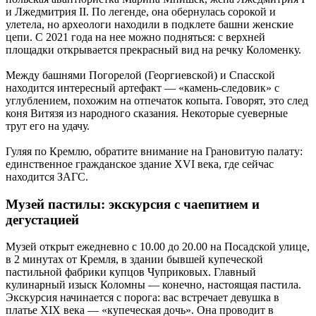
и Лжедмитрия II. По легенде, она обернулась сорокой и
улетела, но археологи находили в подклете башни женские
цепи. С 2021 года на нее можно подняться: с верхней
площадки открывается прекрасный вид на речку Коломенку.
Между башнями Погорелой (Георгиевской) и Спасской
находится интересный артефакт — «камень-следовик» с
углублением, похожим на отпечаток копыта. Говорят, это след
коня Витязя из народного сказания. Некоторые суеверные
трут его на удачу.
Гуляя по Кремлю, обратите внимание на Грановитую палату:
единственное гражданское здание XVI века, где сейчас
находится ЗАГС.
Музей пастилы: экскурсия с чаепитием и
дегустацией
Музей открыт ежедневно с 10.00 до 20.00 на Посадской улице,
в 2 минутах от Кремля, в здании бывшей купеческой
пастильной фабрики купцов Чуприковых. Главный
кулинарный изыск Коломны — конечно, настоящая пастила.
Экскурсия начинается с порога: вас встречает девушка в
платье XIX века — «купеческая дочь». Она проводит в