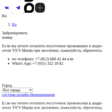
Ru
En
Забронировать
номер
Если вы хотите оплатить посуточное проживание в апарт-
отеле YE'S Marata при заселении, пожалуйста, обратитесь:
по телефону: +7 (812) 660 42 44 или
What's App: +7 (931) 322 18 82
Город
система онлайн-бронирования
Для улучшения качества обслуживания и анализа
Если вы хотите оплатить посуточное проживание в апарт-
посещаемости мы используем файлы
cookie
.
отеле YE'S Marata при заселении, пожалуйста, обратитесь:
Оставаясь на сайте, вы даете согласие на обработку