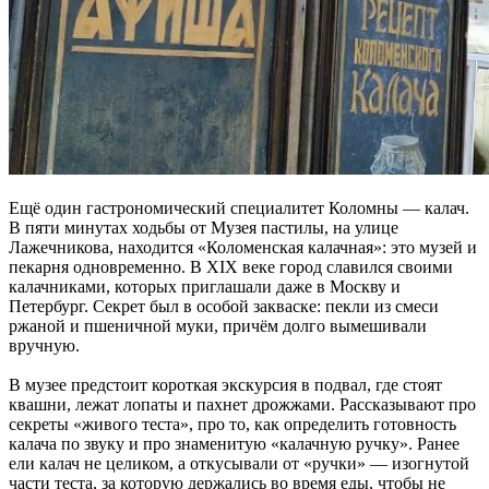
Ещё один гастрономический специалитет Коломны — калач.
В пяти минутах ходьбы от Музея пастилы, на улице
Лажечникова, находится «Коломенская калачная»: это музей и
пекарня одновременно. В XIX веке город славился своими
калачниками, которых приглашали даже в Москву и
Петербург. Секрет был в особой закваске: пекли из смеси
ржаной и пшеничной муки, причём долго вымешивали
вручную.
В музее предстоит короткая экскурсия в подвал, где стоят
квашни, лежат лопаты и пахнет дрожжами. Рассказывают про
секреты «живого теста», про то, как определить готовность
калача по звуку и про знаменитую «калачную ручку». Ранее
ели калач не целиком, а откусывали от «ручки» — изогнутой
части теста, за которую держались во время еды, чтобы не