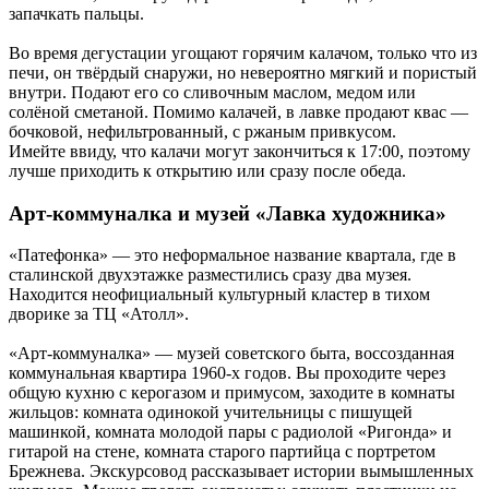
запачкать пальцы.
Во время дегустации угощают горячим калачом, только что из
печи, он твёрдый снаружи, но невероятно мягкий и пористый
внутри. Подают его со сливочным маслом, медом или
солёной сметаной. Помимо калачей, в лавке продают квас —
бочковой, нефильтрованный, с ржаным привкусом.
Имейте ввиду, что калачи могут закончиться к 17:00, поэтому
лучше приходить к открытию или сразу после обеда.
Арт-коммуналка и музей «Лавка художника»
«Патефонка» — это неформальное название квартала, где в
сталинской двухэтажке разместились сразу два музея.
Находится неофициальный культурный кластер в тихом
дворике за ТЦ «Атолл».
«Арт-коммуналка» — музей советского быта, воссозданная
коммунальная квартира 1960-х годов. Вы проходите через
общую кухню с керогазом и примусом, заходите в комнаты
жильцов: комната одинокой учительницы с пишущей
машинкой, комната молодой пары с радиолой «Ригонда» и
гитарой на стене, комната старого партийца с портретом
Брежнева. Экскурсовод рассказывает истории вымышленных