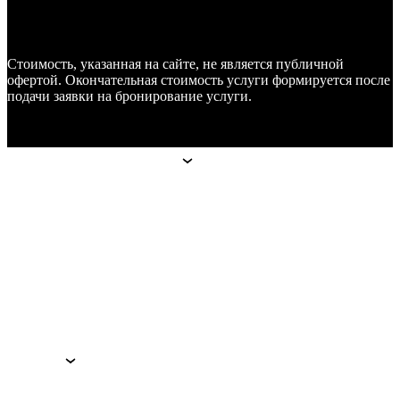
Стоимость, указанная на сайте, не является публичной
офертой. Окончательная стоимость услуги формируется после
подачи заявки на бронирование услуги.
Апарт-отели
Апарт-отели
Москва
Technopark
Botanica
Mitino
Санкт-Петербург
Hoshimina
Marata
Гостям
Гостям