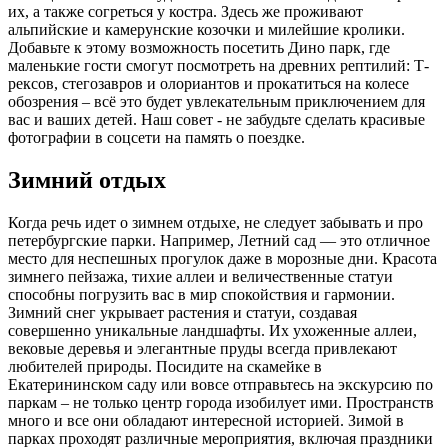
их, а также согреться у костра. Здесь же проживают
альпийские и камерунские козочки и милейшие кролики.
Добавьте к этому возможность посетить Дино парк, где
маленькие гости смогут посмотреть на древних рептилий: Т-
рексов, стегозавров и олориантов и прокатиться на колесе
обозрения – всё это будет увлекательным приключением для
вас и ваших детей. Наш совет - не забудьте сделать красивые
фотографии в соцсети на память о поездке.
Зимний отдых
Когда речь идет о зимнем отдыхе, не следует забывать и про
петербургские парки. Например, Летний сад — это отличное
место для неспешных прогулок даже в морозные дни. Красота
зимнего пейзажа, тихие аллеи и величественные статуи
способны погрузить вас в мир спокойствия и гармонии.
Зимний снег укрывает растения и статуи, создавая
совершенно уникальные ландшафты. Их ухоженные аллеи,
вековые деревья и элегантные пруды всегда привлекают
любителей природы. Посидите на скамейке в
Екатерининском саду или вовсе отправьтесь на экскурсию по
паркам – не только центр города изобилует ими. Пространств
много и все они обладают интересной историей. Зимой в
парках проходят различные мероприятия, включая праздники