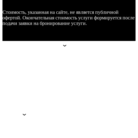
Стоимость, указанная на сайте, не является публичной
офертой. Окончательная стоимость услуги формируется после
подачи заявки на бронирование услуги.
Апарт-отели
Апарт-отели
Москва
Technopark
Botanica
Mitino
Санкт-Петербург
Hoshimina
Marata
Гостям
Гостям
Преимущества