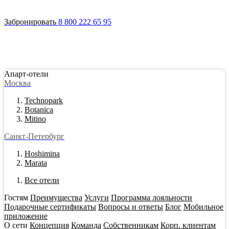
Войти
Апарт-отели
Гостям
Акции
О сети
Инвестировать
Забронировать
8 800 222 65 95
Апарт-отели
Москва
Technopark
Botanica
Mitino
Санкт-Петербург
Hoshimina
Marata
Все отели
Гостям
Преимущества
Услуги
Программа лояльности
Подарочные сертификаты
Вопросы и ответы
Блог
Мобильное
приложение
О сети
Концепция
Команда
Собственникам
Корп. клиентам