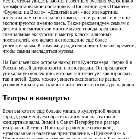
место, чтобы увидеть работы известных русских художников
в комфортабельной обстановке. «Последний день Помпеи»,
«Бурлаки на Волге», «Девятый вал» - все эти картины
известны нам со школьной скамьи, а то и раньше, и все они
экспонируются именно здесь. Также рекомендуем семьям с
детьми присмотреться: многие музеи города предлагают
специальные экскурсии и мастер-классы для юных
посетителей, что делает их посещение ещё более
увлекательным. К тому же у родителей будет больше времени,
чтобы самим насладиться музеем.
На Васильевском острове находится Кунсткамера - первый в
России музей антропологии и этнографии. Он предлагает
уникальную коллекцию, которая заинтересует как взрослых,
так и детей. Здесь можно увидеть экспонаты из разных
уголков мира и узнать много интересного о культуре народов.
Театры и концерты
Если вы хотите ещё больше узнать о культурной жизни
города, рекомендуем обратить внимание на театры и
концертные залы. Зимой в Санкт-Петербурге в разгаре
театральный сезон. Проходят различные спектакли,
музыкальные и балетные представления. «Щелкунчик» в
Мариинском театре не менее великолепен, чем в Большом в