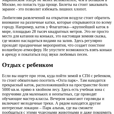
Москве, но попасть туда проще. Билеты на стоит заказывать
заранее - это позволит избежать лишних хлопот.
Любителям развлечений на открытом воздухе стоит обратить
внимание на различные катки, которые открываются по всему
городу. Например, каток у Флагштока—крупнейший каток в
мире, площадью 28 тысяч квадратных метров. Это не просто
место для катания на коньках, это настоящая зимняя сказка,
где можно насладиться видами на залив. Здесь регулярно
проходят праздничные мероприятия, что создает поистине
волшебную атмосферу. Не упустите возможность взять коньки
в аренду и покататься под звуки любимых песен.
Отдых с ребенком
Если вы ищете при этом, куда пойти зимой в СПб с ребенком,
то стоит обязательно посетить «Охта парк». Там находится
прекрасный каток, расположившийся на пространстве более
5000 кв.м. прямо в хвойном лесу. Здесь есть учебная зона с
поручнями для маленьких и неопытных, где проводят
обучающие мастер-классы. Вечером зажигают гирлянды и
включают мелодичные треки. А рядом находятся другие
интересные локации – Парк альпак, где вы сможете
пообщаться с этими чудесными животными и даже покормить