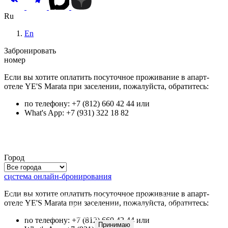
Ru
En
Забронировать
номер
Если вы хотите оплатить посуточное проживание в апарт-
отеле YE'S Marata при заселении, пожалуйста, обратитесь:
по телефону: +7 (812) 660 42 44 или
What's App: +7 (931) 322 18 82
Город
система онлайн-бронирования
Для улучшения качества обслуживания и анализа
Если вы хотите оплатить посуточное проживание в апарт-
посещаемости мы используем файлы
cookie
.
отеле YE'S Marata при заселении, пожалуйста, обратитесь:
Оставаясь на сайте, вы даете согласие на обработку
персональных данных
.
по телефону: +7 (812) 660 42 44 или
Принимаю