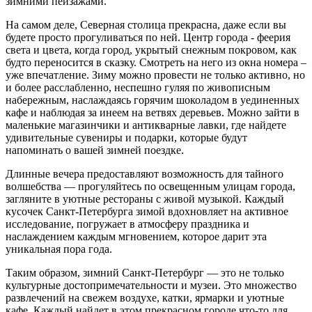
зимними пейзажами.
На самом деле, Северная столица прекрасна, даже если вы
будете просто прогуливаться по ней. Центр города - феерия
света и цвета, когда город, укрытый снежным покровом, как
будто переносится в сказку. Смотреть на него из окна номера –
уже впечатление. Зиму можно провести не только активно, но
и более расслабленно, неспешно гуляя по живописным
набережным, наслаждаясь горячим шоколадом в уединенных
кафе и наблюдая за инеем на ветвях деревьев. Можно зайти в
маленькие магазинчики и антикварные лавки, где найдете
удивительные сувениры и подарки, которые будут
напоминать о вашей зимней поездке.
Длинные вечера предоставляют возможность для тайного
волшебства — прогуляйтесь по освещенным улицам города,
загляните в уютные рестораны с живой музыкой. Каждый
кусочек Санкт-Петербурга зимой вдохновляет на активное
исследование, погружает в атмосферу праздника и
наслаждением каждым мгновением, которое дарит эта
уникальная пора года.
Таким образом, зимний Санкт-Петербург — это не только
культурные достопримечательности и музеи. Это множество
развлечений на свежем воздухе, катки, ярмарки и уютные
кафе. Каждый найдет в этом прекрасном городе что-то для