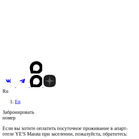
Концепция
Команда
Собственникам
Корп. клиентам
Партнерам
Вакансии
Новости и акции
Контакты
Инвестировать
Ru
En
Забронировать
номер
Если вы хотите оплатить посуточное проживание в апарт-
отеле YE'S Marata при заселении, пожалуйста, обратитесь: