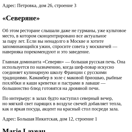
Адрес: Петровка, дом 26, строение 3
«Северяне»
Об этом ресторане слышали даже не гурманы, уже культовое
место, в котором сконцентрировано все актуальное
за пару лет. Если вы ненадолго в Москве и хотите
запоминающийся ужин, спросите совета у москвичей —
наверняка порекомендуют и это заведение.
Главная доминанта «Северян» — большая русская печь. Она
используется по назначению, когда шеф-повар искусно
соединяет кулинарную школу Франции с русскими
традициями. Камамбер в золе с маковой бриошью, рыбные
похлёбки и каши креветки и пастрами в лаваше —
большинство блюд готовятся на дровяной печи.
По интерьеру: в залах будто наступил северный вечер,
но мягкий свет парящих в воздухе свечей добавляет тепла,
как и яркая посуда, акцент на красный стол посреди зала.
Адрес: Большая Никитская, дом 12, строение 1
Marie Laveau