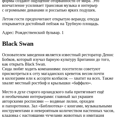
формы создают ощущение оторванности от мира. Это
впечатление усиливает трансовая музыка и интерьер
с огромными диванами и россыпью ярких подушек.
Летом гости предпочитают открытую веранду, откуда
открывается достойный пейзаж на Трубную площадь.
Адрес: Рождественский бульвар. 1
Black Swan
Основателем заведения является известный ресторатор Денис
Бобков, который изучал барную культуру Британии до того,
как открыть Black Swan.
Сюда любят ходить компаниями: посетители советуют
присмотреться к сету магаданских креветок весом почти
в килограмм или к ассорти колбасок — хватит на всех. Также
хвалят местный ростбиф и крылышки «баффало».
Место в духе старого ирландского паба притягивает ещё
и необычными интерьерами: главный зал украшен
авторскими росписями — водяные лилии, орхидеи
и папоротники. Зал «Библиотека» с книгами, музыкальными
инструментами и невероятным количеством настенных часов,
кладовка с настоящими чучелами животных и имитация