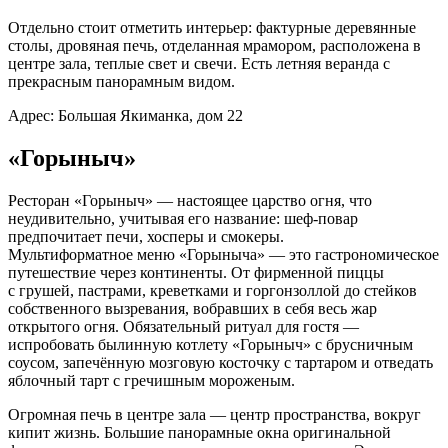
Отдельно стоит отметить интерьер: фактурные деревянные
столы, дровяная печь, отделанная мрамором, расположена в
центре зала, теплые свет и свечи. Есть летняя веранда с
прекрасным панорамным видом.
Адрес: Большая Якиманка, дом 22
«Горыныч»
Ресторан «Горыныч» — настоящее царство огня, что
неудивительно, учитывая его название: шеф-повар
предпочитает печи, хосперы и смокеры.
Мультиформатное меню «Горыныча» — это гастрономическое
путешествие через континенты. От фирменной пиццы
с грушей, пастрами, креветками и горгонзоллой до стейков
собственного вызревания, вобравших в себя весь жар
открытого огня. Обязательный ритуал для гостя —
испробовать былинную котлету «Горыныч» с брусничным
соусом, запечённую мозговую косточку с тартаром и отведать
яблочный тарт с гречишным мороженым.
Огромная печь в центре зала — центр пространства, вокруг
кипит жизнь. Большие панорамные окна оригинальной