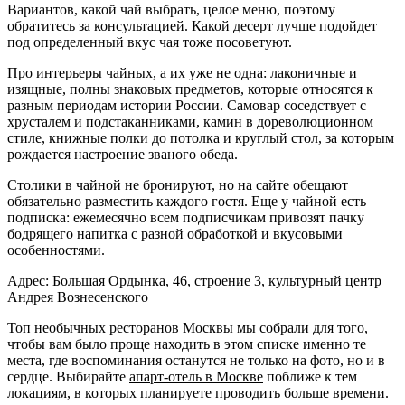
Вариантов, какой чай выбрать, целое меню, поэтому
обратитесь за консультацией. Какой десерт лучше подойдет
под определенный вкус чая тоже посоветуют.
Про интерьеры чайных, а их уже не одна: лаконичные и
изящные, полны знаковых предметов, которые относятся к
разным периодам истории России. Самовар соседствует с
хрусталем и подстаканниками, камин в дореволюционном
стиле, книжные полки до потолка и круглый стол, за которым
рождается настроение званого обеда.
Столики в чайной не бронируют, но на сайте обещают
обязательно разместить каждого гостя. Еще у чайной есть
подписка: ежемесячно всем подписчикам привозят пачку
бодрящего напитка с разной обработкой и вкусовыми
особенностями.
Адрес: Большая Ордынка, 46, строение 3, культурный центр
Андрея Вознесенского
Топ необычных ресторанов Москвы мы собрали для того,
чтобы вам было проще находить в этом списке именно те
места, где воспоминания останутся не только на фото, но и в
сердце. Выбирайте
апарт-отель в Москве
поближе к тем
локациям, в которых планируете проводить больше времени.