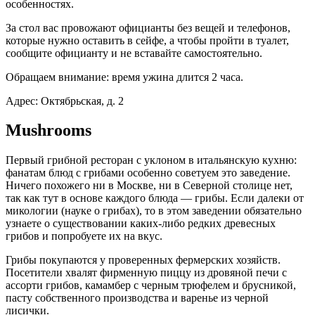
особенностях.
За стол вас провожают официанты без вещей и телефонов,
которые нужно оставить в сейфе, а чтобы пройти в туалет,
сообщите официанту и не вставайте самостоятельно.
Обращаем внимание: время ужина длится 2 часа.
Адрес: Октябрьская, д. 2
Mushrooms
Первый грибной ресторан с уклоном в итальянскую кухню:
фанатам блюд с грибами особенно советуем это заведение.
Ничего похожего ни в Москве, ни в Северной столице нет,
так как тут в основе каждого блюда — грибы. Если далеки от
микологии (науке о грибах), то в этом заведении обязательно
узнаете о существовании каких-либо редких древесных
грибов и попробуете их на вкус.
Грибы покупаются у проверенных фермерских хозяйств.
Посетители хвалят фирменную пиццу из дровяной печи с
ассорти грибов, камамбер с черным трюфелем и брусникой,
пасту собственного производства и варенье из черной
лисички.