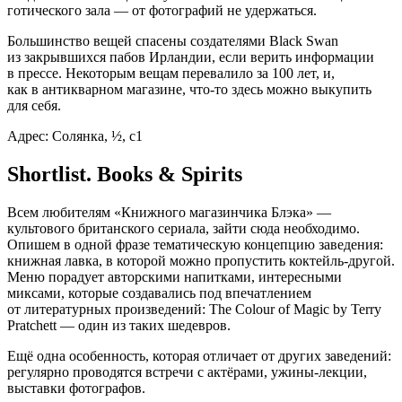
готического зала — от фотографий не удержаться.
Большинство вещей спасены создателями Black Swan
из закрывшихся пабов Ирландии, если верить информации
в прессе. Некоторым вещам перевалило за 100 лет, и,
как в антикварном магазине, что-то здесь можно выкупить
для себя.
Адрес: Солянка, ½, c1
Shortlist. Books & Spirits
Всем любителям «Книжного магазинчика Блэка» —
культового британского сериала, зайти сюда необходимо.
Опишем в одной фразе тематическую концепцию заведения:
книжная лавка, в которой можно пропустить коктейль-другой.
Меню порадует авторскими напитками, интересными
миксами, которые создавались под впечатлением
от литературных произведений: The Colour of Magic by Terry
Pratchett — один из таких шедевров.
Ещё одна особенность, которая отличает от других заведений:
регулярно проводятся встречи с актёрами, ужины-лекции,
выставки фотографов.