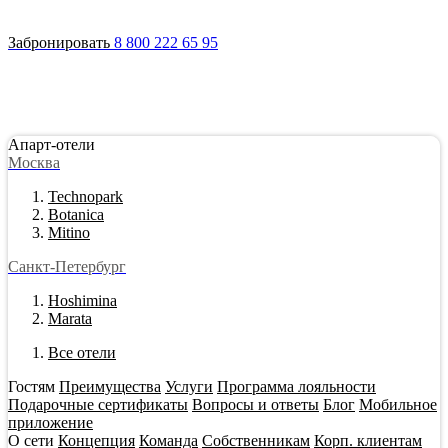
Войти
Апарт-отели
Гостям
Акции
О сети
Инвестировать
Забронировать
8 800 222 65 95
Апарт-отели
Москва
Technopark
Botanica
Mitino
Санкт-Петербург
Hoshimina
Marata
Все отели
Гостям
Преимущества
Услуги
Программа лояльности
Подарочные сертификаты
Вопросы и ответы
Блог
Мобильное
приложение
О сети
Концепция
Команда
Собственникам
Корп. клиентам