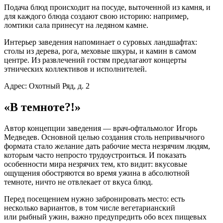
Подача блюд происходит на посуде, выточенной из камня, и
для каждого блюда создают свою историю: например,
ломтики сала принесут на ледяном камне.
Интерьер заведения напоминает о суровых ландшафтах:
столы из дерева, рога, меховые шкуры, и камин в самом
центре. Из развлечений гостям предлагают концерты
этнических коллективов и исполнителей.
Адрес: Охотный Ряд, д. 2
«В темноте?!»
Автор концепции заведения — врач-офтальмолог Игорь
Медведев. Основной целью создания столь непривычного
формата стало желание дать рабочие места незрячим людям,
которым часто непросто трудоустроиться. И показать
особенности мира незрячих тем, кто видит: вкусовые
ощущения обостряются во время ужина в абсолютной
темноте, ничто не отвлекает от вкуса блюд.
Перед посещением нужно забронировать место: есть
несколько вариантов, в том числе вегетарианский
или рыбный ужин, важно предупредить обо всех пищевых