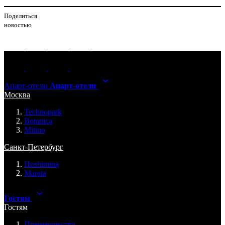
Поделиться
новостью
Апарт-отели
Апарт-отели
Москва
Technopark
Botanica
Mitino
Санкт-Петербург
Hoshimina
Marata
Гостям
Гостям
Преимущества