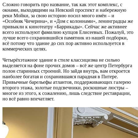
Сложно говорить про название, так как этот комплекс, с
окнами, выходящими на Невский проспект и набережную
реки Мойки, за свою историю носил много имён – и
«Особняк Чичерина», и «Дом с колоннами», ленинградцы же
привыкли к кинотеатру «Баррикады». Сейчас же активнее
всего используют фамилию купцов Елисеевых. Пожалуй, это
лучше всего сохранившийся памятник из нашей подборки,
всё потому что здание до сих пор активно используется в
коммерческих целях.
Четырёхэтажное здание в стиле классицизма не сильно
выделяется на фоне прочих домов – всё же центр Петербурга
полон старинных строений. Но зайдя внутрь, вам откроется
наиболее богатая и сохранившаяся парадная в Питере.
Привычные барельефы атлантов, поддерживающих галерею
второго этажа, золотые подсвечники, роскошные люстры –
многое из этого, к сожалению, лишь следствие реставрации,
но всё равно впечатляет.