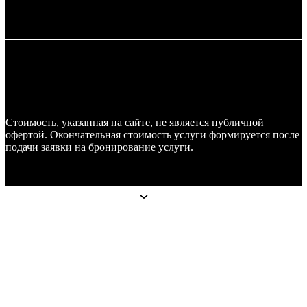
Стоимость, указанная на сайте, не является публичной
офертой. Окончательная стоимость услуги формируется после
подачи заявки на бронирование услуги.
Апарт-отели
Апарт-отели
Москва
Technopark
Botanica
Mitino
Санкт-Петербург