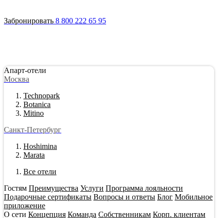
Войти
Апарт-отели
Гостям
Акции
О сети
Инвестировать
Забронировать
8 800 222 65 95
Апарт-отели
Москва
Technopark
Botanica
Mitino
Санкт-Петербург
Hoshimina
Marata
Все отели
Гостям
Преимущества
Услуги
Программа лояльности
Подарочные сертификаты
Вопросы и ответы
Блог
Мобильное
приложение
О сети
Концепция
Команда
Собственникам
Корп. клиентам