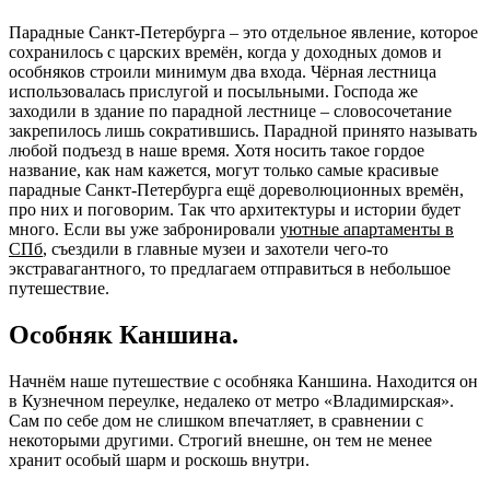
Парадные Санкт-Петербурга – это отдельное явление, которое
сохранилось с царских времён, когда у доходных домов и
особняков строили минимум два входа. Чёрная лестница
использовалась прислугой и посыльными. Господа же
заходили в здание по парадной лестнице – словосочетание
закрепилось лишь сократившись. Парадной принято называть
любой подъезд в наше время. Хотя носить такое гордое
название, как нам кажется, могут только самые красивые
парадные Санкт-Петербурга ещё дореволюционных времён,
про них и поговорим. Так что архитектуры и истории будет
много. Если вы уже забронировали
уютные апартаменты в
СПб
, съездили в главные музеи и захотели чего-то
экстравагантного, то предлагаем отправиться в небольшое
путешествие.
Особняк Каншина.
Начнём наше путешествие с особняка Каншина. Находится он
в Кузнечном переулке, недалеко от метро «Владимирская».
Сам по себе дом не слишком впечатляет, в сравнении с
некоторыми другими. Строгий внешне, он тем не менее
хранит особый шарм и роскошь внутри.