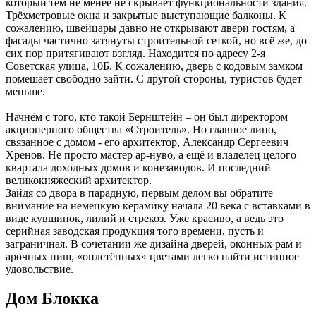
который тем не менее не скрывает функциональности здания.
Трёхметровые окна и закрытые выступающие балконы. К
сожалению, швейцары давно не открывают двери гостям, а
фасады частично затянуты строительной сеткой, но всё же, до
сих пор притягивают взгляд. Находится по адресу 2-я
Советская улица, 10Б. К сожалению, дверь с кодовым замком
помешает свободно зайти. С другой стороны, туристов будет
меньше.
Начнём с того, кто такой Бернштейн – он был директором
акционерного общества «Строитель». Но главное лицо,
связанное с домом - его архитектор, Александр Сергеевич
Хренов. Не просто мастер ар-нуво, а ещё и владелец целого
квартала доходных домов и конезаводов. И последний
великокняжеский архитектор.
Зайдя со двора в парадную, первым делом вы обратите
внимание на немецкую керамику начала 20 века с вставками в
виде кувшинок, лилий и стрекоз. Уже красиво, а ведь это
серийная заводская продукция того времени, пусть и
заграничная. В сочетании же дизайна дверей, оконных рам и
арочных ниш, «оплетённых» цветами легко найти истинное
удовольствие.
Дом Блокка