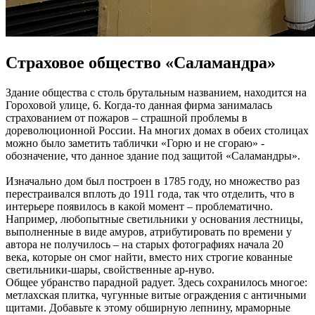
Страховое общество «Саламандра»
Здание общества с столь брутальным названием, находится на
Гороховой улице, 6. Когда-то данная фирма занималась
страхованием от пожаров – страшной проблемы в
дореволюционной России. На многих домах в обеих столицах
можно было заметить таблички «Горю и не сгораю» -
обозначение, что данное здание под защитой «Саламандры».
Изначально дом был построен в 1785 году, но множество раз
перестраивался вплоть до 1911 года, так что отделить, что в
интерьере появилось в какой момент – проблематично.
Например, любопытные светильники у основания лестницы,
выполненные в виде амуров, атрибутировать по времени у
автора не получилось – на старых фотографиях начала 20
века, которые он смог найти, вместо них строгие кованные
светильники-шары, свойственные ар-нуво.
Общее убранство парадной радует. Здесь сохранилось многое:
метлахская плитка, чугунные витые ограждения с античными
щитами. Добавьте к этому обширную лепнину, мраморные