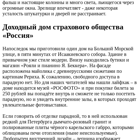
фальш и настоящие колонны и много света, льющегося через
огромные окна. Зрелище впечатляет - даже некоторая
усталость штукатурки и дверей не расстраивает.
Доходный дом страхового общества
«Россия»
Напоследок мы приготовили один дом на Большой Морской
улице, в пяти минутах от Исаакиевского собора. Здание в
привычном уже стиле модерн. Внизу находились бутики и
магазин «Рояли и пианино Я. Беккера». На фасаде
расположена майолика с древнерусскими сюжетами по
картинам Рериха. К сожалению, свободного доступа в
парадную нет. Но для наших читателей мы нашли лайфхак – в
доме находится музей «РОСФОТО» и при покупке билета за
250 рублей вы попадёте внутрь и сможете не только посетить
парадную, но и увидеть внутренние залы, в которых проходят
увлекательные фотовыставки.
Если говорить об отделке парадной, то в ней использован
редкий для Петербурга дымчато-розовый гранит и
полированные плиты чёрного карельского габрро, которыми
облицованы печи отопления (ныне неиспользуемые).
Любопытен внутренний дизайн – лепнина изображает