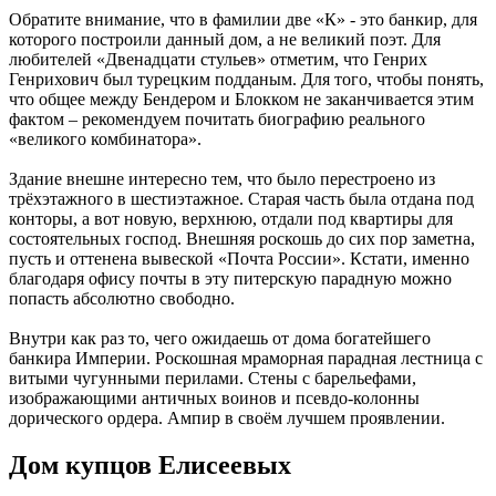
Обратите внимание, что в фамилии две «К» - это банкир, для
которого построили данный дом, а не великий поэт. Для
любителей «Двенадцати стульев» отметим, что Генрих
Генрихович был турецким подданым. Для того, чтобы понять,
что общее между Бендером и Блокком не заканчивается этим
фактом – рекомендуем почитать биографию реального
«великого комбинатора».
Здание внешне интересно тем, что было перестроено из
трёхэтажного в шестиэтажное. Старая часть была отдана под
конторы, а вот новую, верхнюю, отдали под квартиры для
состоятельных господ. Внешняя роскошь до сих пор заметна,
пусть и оттенена вывеской «Почта России». Кстати, именно
благодаря офису почты в эту питерскую парадную можно
попасть абсолютно свободно.
Внутри как раз то, чего ожидаешь от дома богатейшего
банкира Империи. Роскошная мраморная парадная лестница с
витыми чугунными перилами. Стены с барельефами,
изображающими античных воинов и псевдо-колонны
дорического ордера. Ампир в своём лучшем проявлении.
Дом купцов Елисеевых