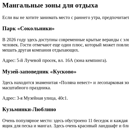
Мангальные зоны для отдыха
Если вы не хотите занимать место с раннего утра, предпочита
Парк «Сокольники»
В 2026 году здесь доступны современные крытые веранды с эле
человек. Гости отмечают еще один плюс, который может повлия
мешать другая компания отдыхающих.
Адрес: 5-й Лучевой просек, вл. 16А (зона кемпинга).
Музей‑заповедник «Кусково»
Здесь находится знаменитая «Поляна невест» и лесопарковая з
масштабного праздника.
Адрес: 3-я Музейная улица, 40с1.
Кузьминки-Люблино
Очень популярное место: здесь обустроено 11 беседок и кажда
ящик для песка и мангал. Здесь очень красивый ландшафт и бли