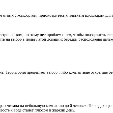
ете отдых с комфортом, присмотритесь к платным площадкам для
ктричеством, поэтому нет проблем с тем, чтобы подзарядить тел
ть на выбор в пользу этой локации: беседки расположены далеко
она. Территория предлагает выбор: либо компактные открытые бе
я рассчитана на небольшую компанию до 6 человек. Площадки рас
зость к воде станет плюсом в жаркий день.