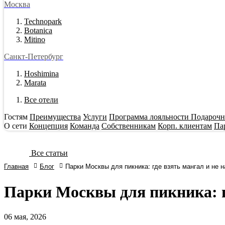
Москва
Technopark
Botanica
Mitino
Санкт-Петербург
Hoshimina
Marata
Все отели
Гостям
Преимущества
Услуги
Программа лояльности
Подарочн
О сети
Концепция
Команда
Собственникам
Корп. клиентам
Па
Все статьи
Главная
Блог
Парки Москвы для пикника: где взять мангал и не 
Парки Москвы для пикника: г
06
мая, 2026