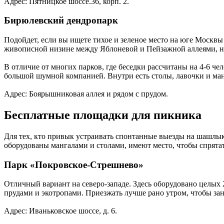
Адрес: Пятницкое шоссе.36, корп. 2.
Бирюлевский дендропарк
Подойдет, если вы ищете тихое и зеленое место на юге Москвы
живописной низине между Яблоневой и Пейзажной аллеями, не
В отличие от многих парков, где беседки рассчитаны на 4-6 че
большой шумной компанией. Внутри есть столы, лавочки и ман
Адрес: Боярышниковая аллея и рядом с прудом.
Бесплатные площадки для пикника
Для тех, кто привык устраивать спонтанные выезды на шашлы
оборудованы мангалами и столами, имеют место, чтобы спрятат
Парк «Покровское-Стрешнево»
Отличный вариант на северо-западе. Здесь оборудовано целых 
прудами и экотропами. Приезжать лучше рано утром, чтобы зан
Адрес: Иваньковское шоссе, д. 6.