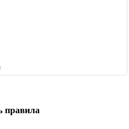
е
ь правила