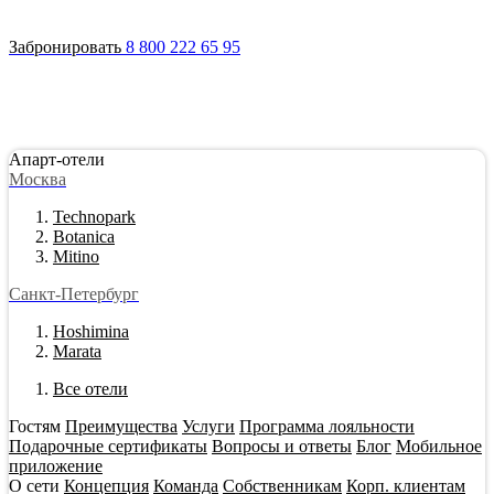
Войти
Апарт-отели
Гостям
Акции
О сети
Инвестировать
Забронировать
8 800 222 65 95
Апарт-отели
Москва
Technopark
Botanica
Mitino
Санкт-Петербург
Hoshimina
Marata
Все отели
Гостям
Преимущества
Услуги
Программа лояльности
Подарочные сертификаты
Вопросы и ответы
Блог
Мобильное
приложение
О сети
Концепция
Команда
Собственникам
Корп. клиентам