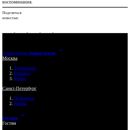
воспоминания.
Поделиться
новостью
Апарт-отели
Апарт-отели
Москва
Technopark
Botanica
Mitino
Санкт-Петербург
Hoshimina
Marata
Гостям
Гостям