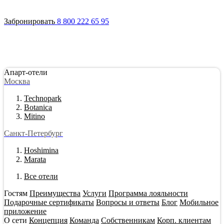
Войти
Апарт-отели
Гостям
Акции
О сети
Инвестировать
Забронировать
8 800 222 65 95
Апарт-отели
Москва
Technopark
Botanica
Mitino
Санкт-Петербург
Hoshimina
Marata
Все отели
Гостям
Преимущества
Услуги
Программа лояльности
Подарочные сертификаты
Вопросы и ответы
Блог
Мобильное
приложение
О сети
Концепция
Команда
Собственникам
Корп. клиентам