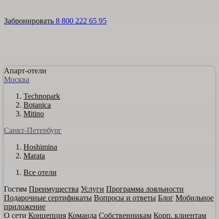
Войти
Апарт-отели
Гостям
Акции
О сети
Инвестировать
Забронировать
8 800 222 65 95
Апарт-отели
Москва
Technopark
Botanica
Mitino
Санкт-Петербург
Hoshimina
Marata
Все отели
Гостям
Преимущества
Услуги
Программа лояльности
Подарочные сертификаты
Вопросы и ответы
Блог
Мобильное
приложение
О сети
Концепция
Команда
Собственникам
Корп. клиентам