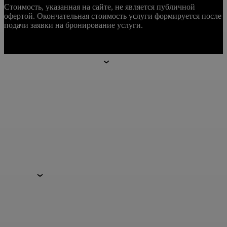
Стоимость, указанная на сайте, не является публичной
офертой. Окончательная стоимость услуги формируется после
подачи заявки на бронирование услуги.
Апарт-отели
Апарт-отели
Москва
Technopark
Botanica
Mitino
Санкт-Петербург
Hoshimina
Marata
Гостям
Гостям
Преимущества
Услуги
Программа лояльности