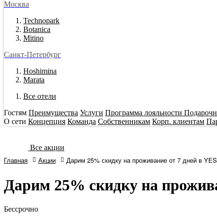
Москва
Technopark
Botanica
Mitino
Санкт-Петербург
Hoshimina
Marata
Все отели
Гостям
Преимущества
Услуги
Программа лояльности
Подарочн
О сети
Концепция
Команда
Собственникам
Корп. клиентам
Па
Все акции
Главная
Акции
Дарим 25% скидку на проживание от 7 дней в YES
Дарим 25% скидку на прожива
Бессрочно