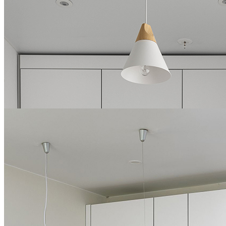
ДО 15 СЕНТЯБРЯ
Летняя распродажа:
скидки до 35% на
долгосрочную аренду в
YE...
ПОДРОБНЕЕ
ДО 16 АВГУСТА
Специальные цены на
долгосрочную аренду в
YES Mitino