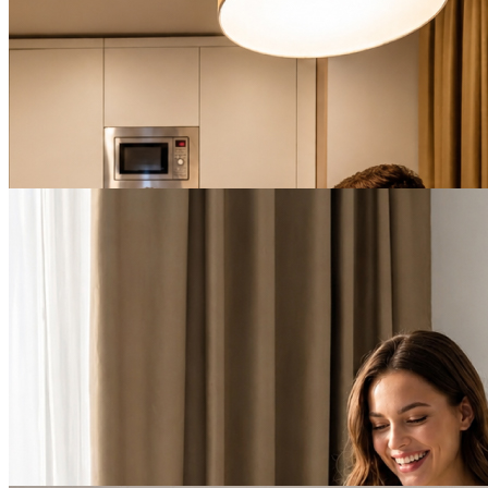
БЕССРОЧНО
Предложение с завтраком
и ужином в YES
Technopark
ПОДРОБНЕЕ
БЕССРОЧНО
День Рождения в YES
Botanica
ПОДРОБНЕЕ