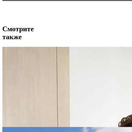
Смотрите
также
ДО 31 ДЕКАБРЯ
Тариф «Деловой ритм» в
YES Mitino
ПОДРОБНЕЕ