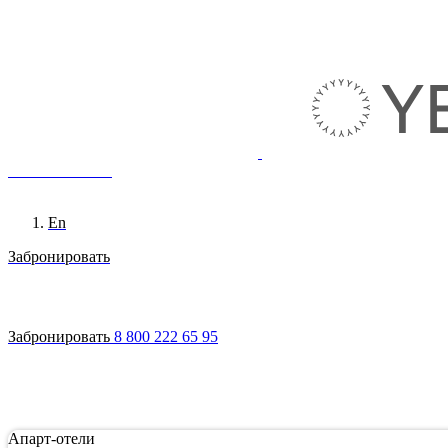
8 800 222 65 95
Ru
En
Забронировать
Войти
Апарт-отели
Гостям
Акции
О сети
Инвестировать
Забронировать
8 800 222 65 95
Апарт-отели