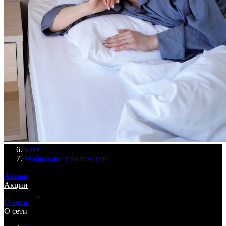
Botanica
Mitino
Санкт-Петербург
Hoshimina
Marata
Гостям
Гостям
Преимущества
Услуги
Программа лояльности
Подарочные сертификаты
Вопросы и ответы
Блог
Мобильное приложение
Акции
Акции
О сети
О сети