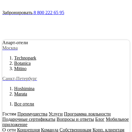
Войти
Апарт-отели
Гостям
Акции
О сети
Инвестировать
Забронировать
8 800 222 65 95
Апарт-отели
Москва
Technopark
Botanica
Mitino
Санкт-Петербург
Hoshimina
Marata
Все отели
Гостям
Преимущества
Услуги
Программа лояльности
Подарочные сертификаты
Вопросы и ответы
Блог
Мобильное
приложение
О сети
Концепция
Команда
Собственникам
Корп. клиентам