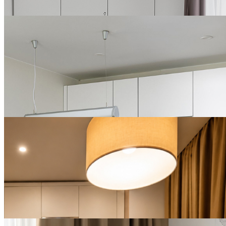
ПОДРОБНЕЕ
ДО 16 АВГУСТА
Специальные цены на
долгосрочную аренду в
YES Mitino
ПОДРОБНЕЕ
БЕССРОЧНО
Предложение с завтраком
и ужином в YES
Technopark
ПОДРОБНЕЕ