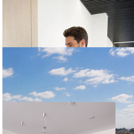
ДО 31 ДЕКАБРЯ
Тариф «Деловой ритм» в
YES Mitino
ПОДРОБНЕЕ
ДО 31 АВГУСТА
Лето в YES Марата со
скидкой 10%
ПОДРОБНЕЕ
ДО 31 ДЕКАБРЯ
-15% на проживание в