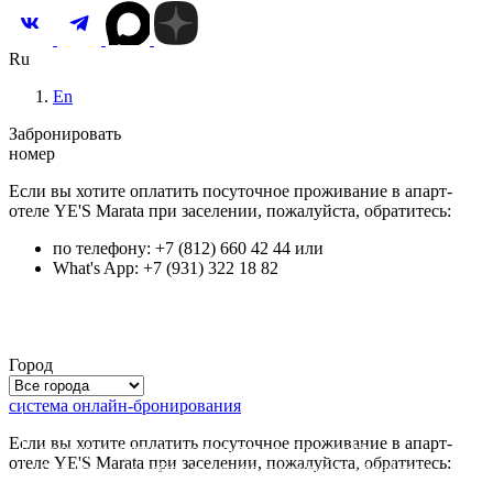
Ru
En
Забронировать
номер
Если вы хотите оплатить посуточное проживание в апарт-
отеле YE'S Marata при заселении, пожалуйста, обратитесь:
по телефону: +7 (812) 660 42 44 или
What's App: +7 (931) 322 18 82
Город
система онлайн-бронирования
Для улучшения качества обслуживания и анализа
Если вы хотите оплатить посуточное проживание в апарт-
посещаемости мы используем файлы
cookie
.
отеле YE'S Marata при заселении, пожалуйста, обратитесь:
Оставаясь на сайте, вы даете согласие на обработку
персональных данных
.