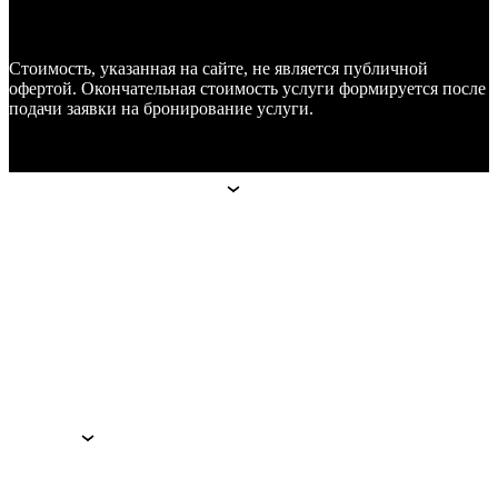
Стоимость, указанная на сайте, не является публичной
офертой. Окончательная стоимость услуги формируется после
подачи заявки на бронирование услуги.
Апарт-отели
Апарт-отели
Москва
Technopark
Botanica
Mitino
Санкт-Петербург
Hoshimina
Marata
Гостям
Гостям