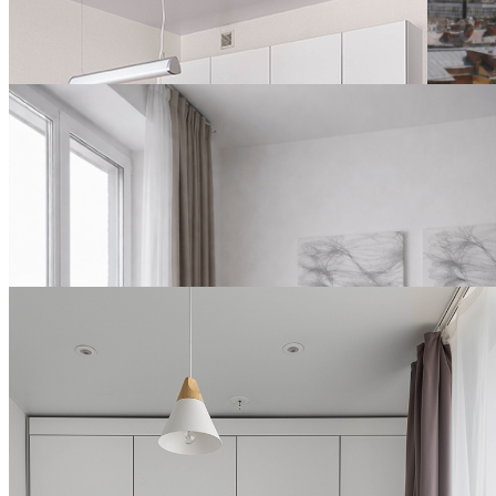
YES Hoshimina
ПОДРОБНЕЕ
БЕССРОЧНО
«Две столицы»:
переезжайте с выгодой
ПОДРОБНЕЕ
ДО 15 СЕНТЯБРЯ
Летняя распродажа:
скидки до 35% на
долгосрочную аренду в
YE...