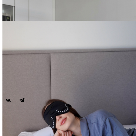
дней в YES Mitino
ПОДРОБНЕЕ
БЕССРОЧНО
10% скидка на
проживание от 3 до 6
дней в YES Technopark
ПОДРОБНЕЕ
Апарт-отели
Апарт-отели
Москва
Technopark