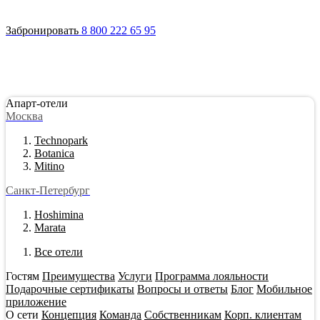
Войти
Апарт-отели
Гостям
Акции
О сети
Инвестировать
Забронировать
8 800 222 65 95
Апарт-отели
Москва
Technopark
Botanica
Mitino
Санкт-Петербург
Hoshimina
Marata
Все отели
Гостям
Преимущества
Услуги
Программа лояльности
Подарочные сертификаты
Вопросы и ответы
Блог
Мобильное
приложение
О сети
Концепция
Команда
Собственникам
Корп. клиентам