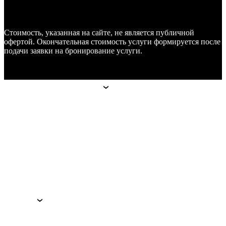
Стоимость, указанная на сайте, не является публичной
офертой. Окончательная стоимость услуги формируется после
подачи заявки на бронирование услуги.
Апарт-отели
Апарт-отели
Москва
Technopark
Botanica
Mitino
Санкт-Петербург
Hoshimina
Marata
Гостям
Гостям