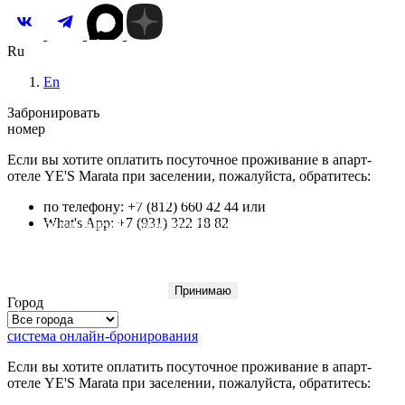
Ru
En
Забронировать
номер
Если вы хотите оплатить посуточное проживание в апарт-
отеле YE'S Marata при заселении, пожалуйста, обратитесь:
по телефону: +7 (812) 660 42 44 или
What's App: +7 (931) 322 18 82
Для улучшения качества обслуживания и анализа
посещаемости мы используем файлы
cookie
.
Оставаясь на сайте, вы даете согласие на обработку
персональных данных
.
Принимаю
Город
система онлайн-бронирования
Если вы хотите оплатить посуточное проживание в апарт-
отеле YE'S Marata при заселении, пожалуйста, обратитесь: