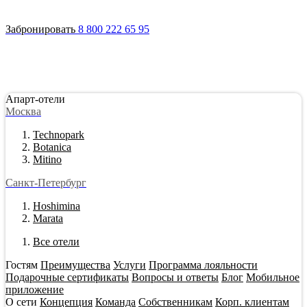
Войти
Апарт-отели
Гостям
Акции
О сети
Инвестировать
Забронировать
8 800 222 65 95
Апарт-отели
Москва
Technopark
Botanica
Mitino
Санкт-Петербург
Hoshimina
Marata
Все отели
Гостям
Преимущества
Услуги
Программа лояльности
Подарочные сертификаты
Вопросы и ответы
Блог
Мобильное
приложение
О сети
Концепция
Команда
Собственникам
Корп. клиентам