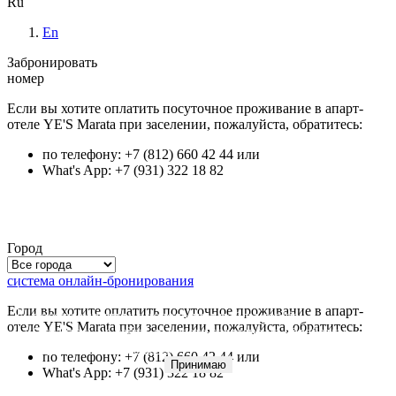
Ru
En
Забронировать
номер
Если вы хотите оплатить посуточное проживание в апарт-
отеле YE'S Marata при заселении, пожалуйста, обратитесь:
по телефону: +7 (812) 660 42 44 или
What's App: +7 (931) 322 18 82
Город
система онлайн-бронирования
Для улучшения качества обслуживания и анализа
Если вы хотите оплатить посуточное проживание в апарт-
посещаемости мы используем файлы
cookie
.
отеле YE'S Marata при заселении, пожалуйста, обратитесь:
Оставаясь на сайте, вы даете согласие на обработку
персональных данных
.
по телефону: +7 (812) 660 42 44 или
Принимаю
What's App: +7 (931) 322 18 82