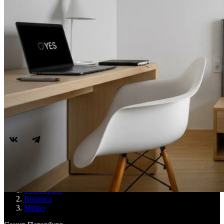
Апарт-отели
Апарт-отели
Москва
Technopark
Botanica
Mitino