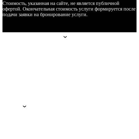
Стоимость, указанная на сайте, не является публичной
офертой. Окончательная стоимость услуги формируется после
подачи заявки на бронирование услуги.
Апарт-отели
Апарт-отели
Москва
Technopark
Botanica
Mitino
Санкт-Петербург
Hoshimina
Marata
Гостям
Гостям
Преимущества
Услуги
Программа лояльности