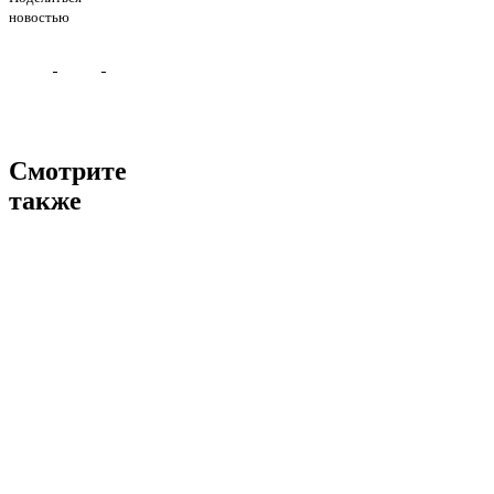
новостью
Смотрите
также
Апарт – отели YES вышли в финал Национальной
Гостиничной Пре...
07
октября
Сеть апарт-отелей YES получила 3 награды на премии
ARENDATOR...