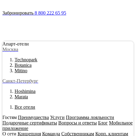
Войти
Апарт-отели
Гостям
Акции
О сети
Инвестировать
Забронировать
8 800 222 65 95
Апарт-отели
Москва
Technopark
Botanica
Mitino
Санкт-Петербург
Hoshimina
Marata
Все отели
Гостям
Преимущества
Услуги
Программа лояльности
Подарочные сертификаты
Вопросы и ответы
Блог
Мобильное
приложение
О сети
Концепция
Команда
Собственникам
Корп. клиентам