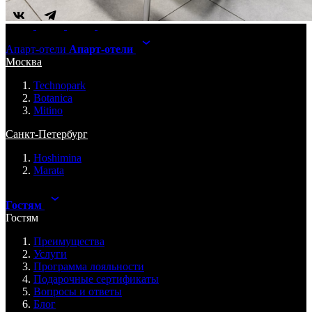
Апарт-отели
Апарт-отели
Москва
Technopark
Botanica
Mitino
Санкт-Петербург
Hoshimina
Marata
Гостям
Гостям
Преимущества
Услуги
Программа лояльности
Подарочные сертификаты
Вопросы и ответы
Блог