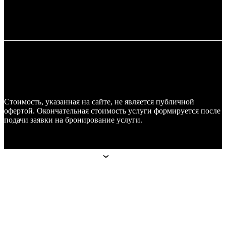
Стоимость, указанная на сайте, не является публичной
офертой. Окончательная стоимость услуги формируется после
подачи заявки на бронирование услуги.
Апарт-отели
Апарт-отели
Москва
Technopark
Botanica
Mitino
Санкт-Петербург