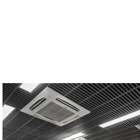
07
октября
Первые гости апарт-отеля YES Marata!
15
сентября
YES на Инвестиционном форуме PROESTATE, который в
2020 году...
12
сентября
Конференц-зал в апарт-отеле YES Mitino!
12
сентября
Жить рядом с университетом? YES!