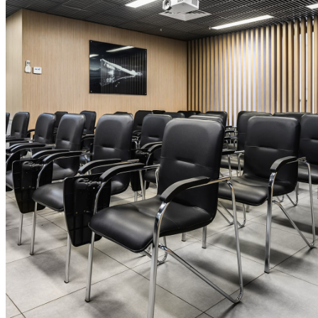
18
августа
Сеть апарт-отелей YES стала партнером на мероприятии ИД
Комм...
18
августа
Погиб основатель, совладелец и генеральный директор ГК
«ПИОН...
29
июня
От первого апарт-отеля в стране до международной сети
25
июня